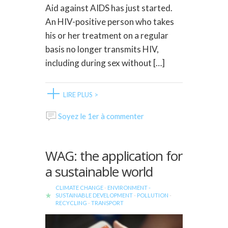
Aid against AIDS has just started.
An HIV-positive person who takes
his or her treatment on a regular
basis no longer transmits HIV,
including during sex without […]
LIRE PLUS >
Soyez le 1er à commenter
WAG: the application for
a sustainable world
CLIMATE CHANGE
-
ENVIRONMENT -
SUSTAINABLE DEVELOPMENT
-
POLLUTION
-
RECYCLING
-
TRANSPORT